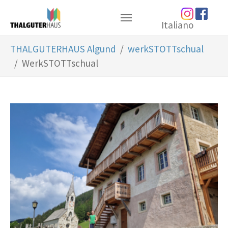
Zum Hauptinhalt springen
Italiano
Sie sind hier:
THALGUTERHAUS Algund
werkSTOTTschual
WerkSTOTTschual